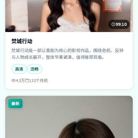
99:10
焚城行动
焚城行动是一部以喜剧为核心的影视作品，围绕危机、反转
与人物成长展开，整体节奏紧凑，值得推荐观看。
高清
流畅
4.3万
132个月前
最新